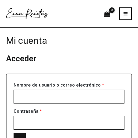
Ir
MAI
al
ME
contenido
Obligatorio
Obligatorio
Obligatorio
Obligatorio
Mi cuenta
Acceder
Nombre de usuario o correo electrónico
*
Contraseña
*