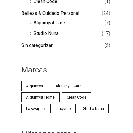
Clean Code
(1)
o
í
á
r
Belleza & Cuidado Personal
(24)
n
x
:
Alquimyst Care
(7)
i
i
Studio Nuna
(17)
m
m
o
o
Sin categorizar
(2)
Marcas
Alquimyst
Alquimyst Care
Alquimyst Home
Clean Code
Lavavajillas
Líquido
Studio Nuna