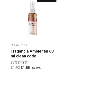
precio
precio
original
actual
era:
es:
$1.92.
$1.55.
Clean Code
Fragancia Ambiental 60
ml clean code
Valorado
$
1.92
$
1.55
inc. IVA
con
0
de
5