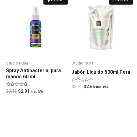
precio
precio
precio
precio
original
actual
original
actual
era:
es:
era:
es:
$3.35.
$2.91.
$2.91.
$2.65.
Studio Nuna
Studio Nuna
Spray Antibacterial para
Jabón Líquido 500ml Pera
manos 60 ml
Valorado
$
2.91
$
2.65
inc. IVA
con
Valorado
$
3.35
$
2.91
inc. IVA
0
con
de
0
5
de
5